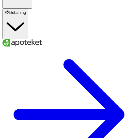
💳Betalning