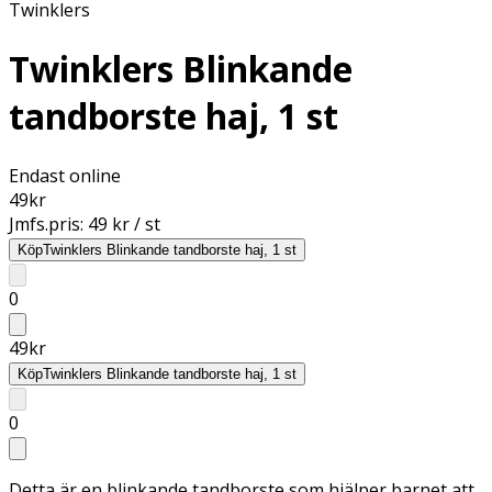
Twinklers
Twinklers Blinkande
tandborste haj, 1 st
Endast online
49
kr
Jmfs.pris:
49 kr / st
Köp
Twinklers Blinkande tandborste haj, 1 st
0
49
kr
Köp
Twinklers Blinkande tandborste haj, 1 st
0
Detta är en blinkande tandborste som hjälper barnet att