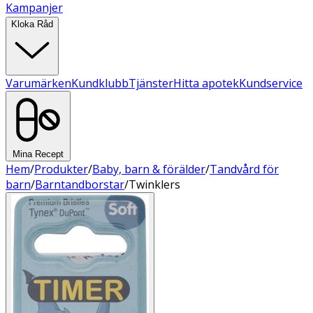
Kampanjer
Kloka Råd
Varumärken
Kundklubb
Tjänster
Hitta apotek
Kundservice
Mina Recept
Hem
/
Produkter
/
Baby, barn & förälder
/
Tandvård för
barn
/
Barntandborstar
/
Twinklers