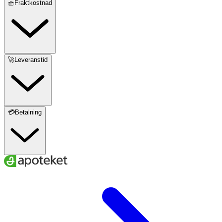
🧺Fraktkostnad
🚀Leveranstid
💳Betalning