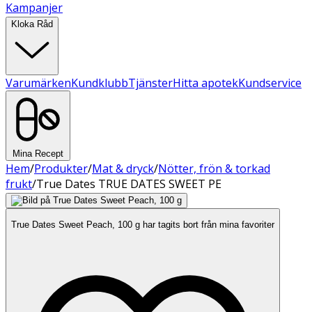
Kampanjer
Kloka Råd
Varumärken
Kundklubb
Tjänster
Hitta apotek
Kundservice
Mina Recept
Hem
/
Produkter
/
Mat & dryck
/
Nötter, frön & torkad
frukt
/
True Dates TRUE DATES SWEET PE
True Dates Sweet Peach, 100 g har tagits bort från mina favoriter