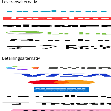
Leveransalternativ
Betalningsalternativ