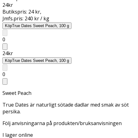
24
kr
Butikspris:
24 kr
,
Jmfs.pris:
240 kr / kg
Köp
True Dates Sweet Peach, 100 g
0
24
kr
Köp
True Dates Sweet Peach, 100 g
0
Sweet Peach
True Dates är naturligt sötade dadlar med smak av söt
persika.
Följ anvisningarna på produkten/bruksanvisningen
I lager online