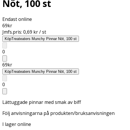
Nöt, 100 st
Endast online
69
kr
Jmfs.pris:
0,69 kr / st
Köp
Treateaters Munchy Pinnar Nöt, 100 st
0
69
kr
Köp
Treateaters Munchy Pinnar Nöt, 100 st
0
Lättuggade pinnar med smak av biff
Följ anvisningarna på produkten/bruksanvisningen
I lager online