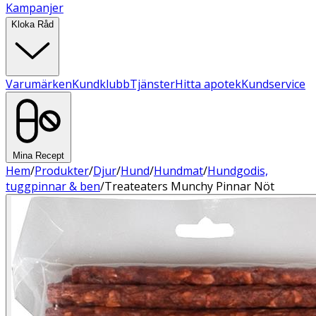
Kampanjer
Kloka Råd
Varumärken
Kundklubb
Tjänster
Hitta apotek
Kundservice
Mina Recept
Hem
/
Produkter
/
Djur
/
Hund
/
Hundmat
/
Hundgodis,
tuggpinnar & ben
/
Treateaters Munchy Pinnar Nöt