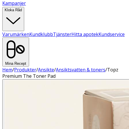
Kampanjer
Kloka Råd
Varumärken
Kundklubb
Tjänster
Hitta apotek
Kundservice
Mina Recept
Hem
/
Produkter
/
Ansikte
/
Ansiktsvatten & toners
/
Topz
Premium The Toner Pad