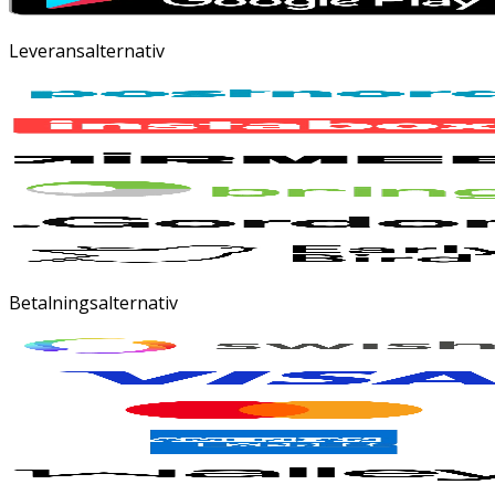
Leveransalternativ
Betalningsalternativ