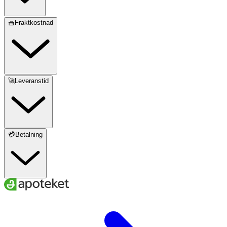
🧺Fraktkostnad
🚀Leveranstid
💳Betalning