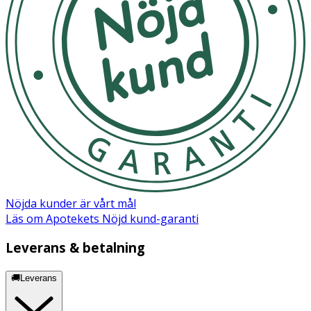
Förvaras torrt
OK för gravida och ammande:
Ja
Märkning
OEKO-TEX
Nöjda kunder är vårt mål
Läs om Apotekets Nöjd kund-garanti
Leverans & betalning
🚚Leverans