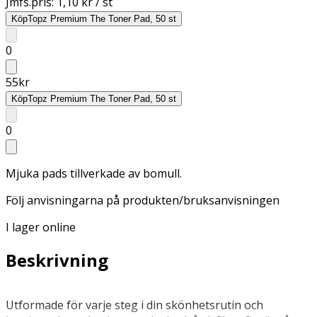
Jmfs.pris:
1,10 kr / st
Köp
Topz Premium The Toner Pad, 50 st
0
55
kr
Köp
Topz Premium The Toner Pad, 50 st
0
Mjuka pads tillverkade av bomull.
Följ anvisningarna på produkten/bruksanvisningen
I lager online
Beskrivning
Utformade för varje steg i din skönhetsrutin och