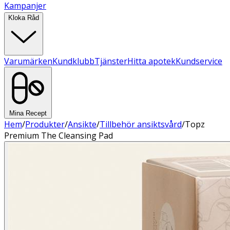
Kampanjer
Kloka Råd
Varumärken
Kundklubb
Tjänster
Hitta apotek
Kundservice
Mina Recept
Hem
/
Produkter
/
Ansikte
/
Tillbehör ansiktsvård
/
Topz
Premium The Cleansing Pad