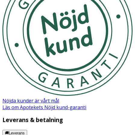
OK för gravida och ammande:
Ja
Märkning
OEKO-TEX
Nöjda kunder är vårt mål
Läs om Apotekets Nöjd kund-garanti
Leverans & betalning
🚚Leverans