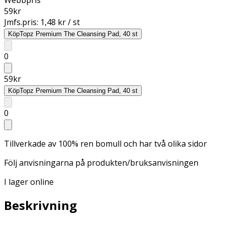
59
kr
Jmfs.pris:
1,48 kr / st
Köp
Topz Premium The Cleansing Pad, 40 st
0
59
kr
Köp
Topz Premium The Cleansing Pad, 40 st
0
Tillverkade av 100% ren bomull och har två olika sidor
Följ anvisningarna på produkten/bruksanvisningen
I lager online
Beskrivning