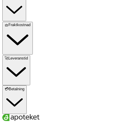
🧺Fraktkostnad
🚀Leveranstid
💳Betalning