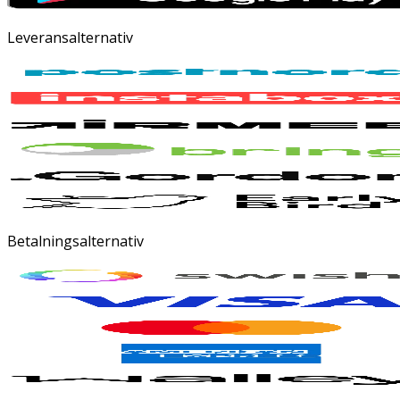
Leveransalternativ
Betalningsalternativ