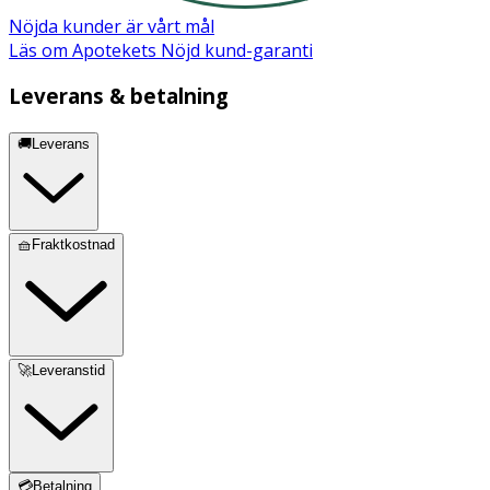
Nöjda kunder är vårt mål
Läs om Apotekets Nöjd kund-garanti
Leverans & betalning
🚚Leverans
🧺Fraktkostnad
🚀Leveranstid
💳Betalning