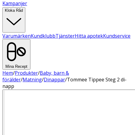
Kampanjer
Kloka Råd
Varumärken
Kundklubb
Tjänster
Hitta apotek
Kundservice
Mina Recept
Hem
/
Produkter
/
Baby, barn &
förälder
/
Matning
/
Dinappar
/
Tommee Tippee Steg 2 di-
napp