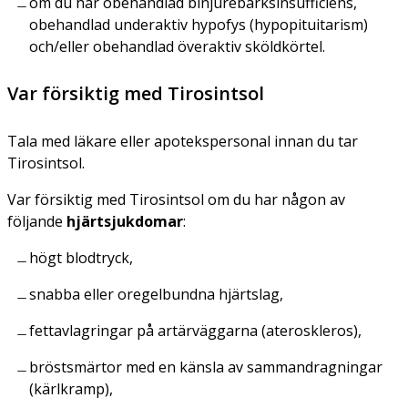
om du har obehandlad binjurebarksinsufficiens,
obehandlad underaktiv hypofys (hypopituitarism)
och/eller obehandlad överaktiv sköldkörtel.
Var försiktig med Tirosintsol
Tala med läkare eller apotekspersonal innan du tar
Tirosintsol.
Var försiktig med Tirosintsol om du har någon av
följande
hjärtsjukdomar
:
högt blodtryck,
snabba eller oregelbundna hjärtslag,
fettavlagringar på artärväggarna (ateroskleros),
bröstsmärtor med en känsla av sammandragningar
(kärlkramp),