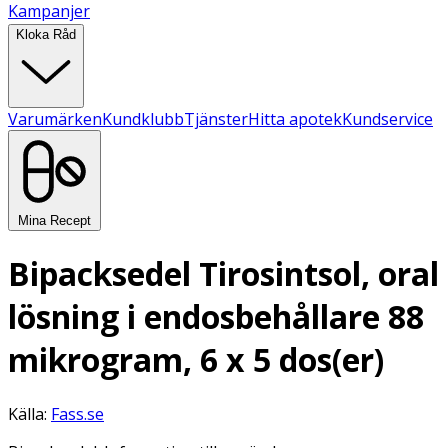
Kampanjer
Kloka Råd
Varumärken
Kundklubb
Tjänster
Hitta apotek
Kundservice
Mina Recept
Bipacksedel Tirosintsol, oral
lösning i endosbehållare 88
mikrogram, 6 x 5 dos(er)
Källa:
Fass.se