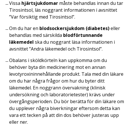
Vissa
hjärtsjukdomar
måste behandlas innan du tar
Tirosintsol, läs noggrant informationen i avsnittet
”Var försiktig med Tirosintsol”.
Om du har en
blodsockersjukdom (diabetes)
eller
behandlas med särskilda
blodförtunnande
läkemedel
ska du noggrant läsa informationen i
avsnittet ”Andra läkemedel och Tirosintsol”.
Obalans i sköldkörteln kan uppkomma om du
behöver byta din medicinering mot en annan
levotyroxininnehållande produkt. Tala med din läkare
om du har några frågor om hur du byter ditt
läkemedel. En noggrann övervakning (klinisk
undersökning och laboratorietester) krävs under
övergångsperioden. Du bör berätta för din läkare om
du upplever några biverkningar eftersom detta kan
vara ett tecken på att din dos behöver justeras upp
eller ner.