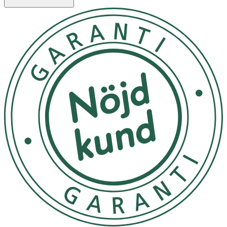
Tort och svalt
OK för gravida och ammande:
Ja