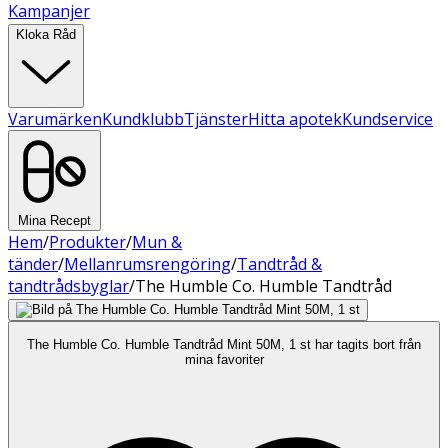
Kampanjer
Kloka Råd
Varumärken
Kundklubb
Tjänster
Hitta apotek
Kundservice
Mina Recept
Hem
/
Produkter
/
Mun &
tänder
/
Mellanrumsrengöring
/
Tandtråd &
tandtrådsbyglar
/
The Humble Co. Humble Tandtråd
The Humble Co. Humble Tandtråd Mint 50M, 1 st har tagits bort från
mina favoriter