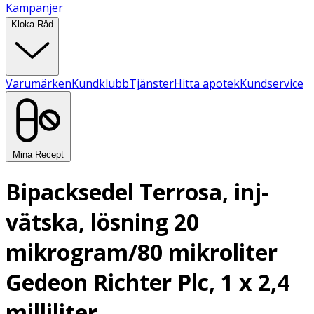
Kampanjer
Kloka Råd
Varumärken
Kundklubb
Tjänster
Hitta apotek
Kundservice
Mina Recept
Bipacksedel Terrosa, inj-
vätska, lösning 20
mikrogram/80 mikroliter
Gedeon Richter Plc, 1 x 2,4
milliliter