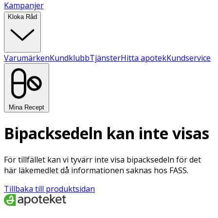
Kampanjer
Kloka Råd
Varumärken
Kundklubb
Tjänster
Hitta apotek
Kundservice
Mina Recept
Bipacksedeln kan inte visas
För tillfället kan vi tyvärr inte visa bipacksedeln för det
här läkemedlet då informationen saknas hos FASS.
Tillbaka till produktsidan