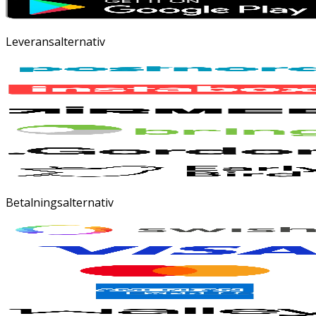
Leveransalternativ
Betalningsalternativ