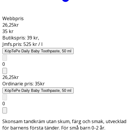
Webbpris
26,25
kr
35 kr
Butikspris:
39 kr
,
Jmfs.pris:
525 kr / l
Köp
TePe Daily Baby Toothpaste, 50 ml
0
26,25
kr
Ordinarie pris:
35
kr
Köp
TePe Daily Baby Toothpaste, 50 ml
0
Skonsam tandkräm utan skum, färg och smak, utvecklad
för barnens första tänder. För små barn 0-2 år.