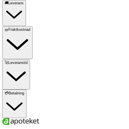
🚚Leverans
🧺Fraktkostnad
🚀Leveranstid
💳Betalning