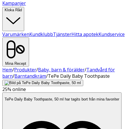
Kampanjer
Kloka Råd
Varumärken
Kundklubb
Tjänster
Hitta apotek
Kundservice
Mina Recept
Hem
/
Produkter
/
Baby, barn & förälder
/
Tandvård för
barn
/
Barntandkräm
/
TePe Daily Baby Toothpaste
25%
online
TePe Daily Baby Toothpaste, 50 ml har tagits bort från mina favoriter