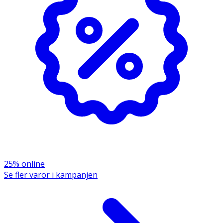
· Utvecklad i samarbete med tandvården
· Lämplig för veganer
Användning
Borsta tänderna två gånger om dagen.
· För barn 0–2 år: använd en mängd stor som ett
riskorn.
· För barn upp till 6 år: använd en mängd stor som en
ärta och övervaka borstningen för att minimera
nedsväljning.
· Rådfråga tandvården vid användning av
25% online
fluortillskott.
Se fler varor i kampanjen
Förvaring
Förvaras i rumstemperatur och utom räckhåll för små
barn.