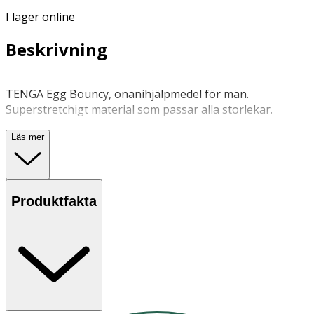
I lager online
Beskrivning
TENGA Egg Bouncy, onanihjälpmedel för män.
Superstretchigt material som passar alla storlekar.
Läs mer
Vid behov
Utsätt ej för direkt solljus
Produktfakta
OK för gravida och ammande:
Ja