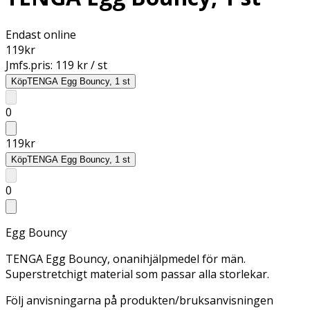
Endast online
119
kr
Jmfs.pris:
119 kr / st
Köp
TENGA Egg Bouncy, 1 st
0
119
kr
Köp
TENGA Egg Bouncy, 1 st
0
Egg Bouncy
TENGA Egg Bouncy, onanihjälpmedel för män.
Superstretchigt material som passar alla storlekar.
Följ anvisningarna på produkten/bruksanvisningen