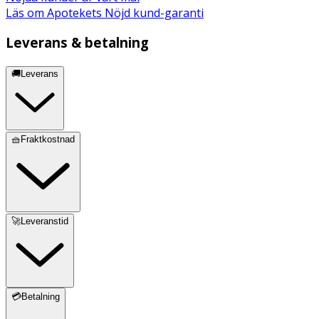
Läs om Apotekets Nöjd kund-garanti
Leverans & betalning
🚚Leverans
🧺Fraktkostnad
🚀Leveranstid
💳Betalning