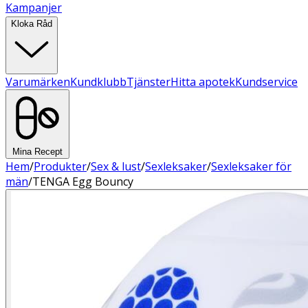
Kampanjer
Kloka Råd
Varumärken
Kundklubb
Tjänster
Hitta apotek
Kundservice
Mina Recept
Hem
/
Produkter
/
Sex & lust
/
Sexleksaker
/
Sexleksaker för
män
/
TENGA Egg Bouncy