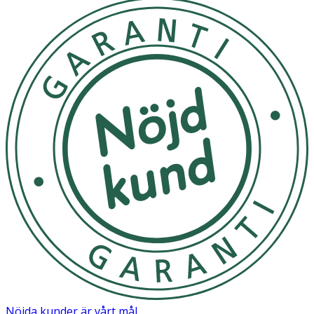
Nöjda kunder är vårt mål