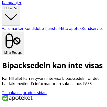
Kampanjer
Kloka Råd
Varumärken
Kundklubb
Tjänster
Hitta apotek
Kundservice
Mina Recept
Bipacksedeln kan inte visas
För tillfället kan vi tyvärr inte visa bipacksedeln för det
här läkemedlet då informationen saknas hos FASS.
Tillbaka till produktsidan