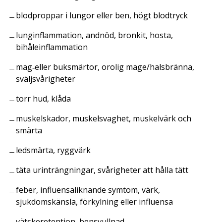
blodproppar i lungor eller ben, högt blodtryck
lunginflammation, andnöd, bronkit, hosta,
bihåleinflammation
mag‑eller buksmärtor, orolig mage/halsbränna,
sväljsvårigheter
torr hud, klåda
muskelskador, muskelsvaghet, muskelvärk och
smärta
ledsmärta, ryggvärk
täta urinträngningar, svårigheter att hålla tätt
feber, influensaliknande symtom, värk,
sjukdomskänsla, förkylning eller influensa
vätskeretention, bensvullnad