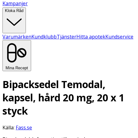
Kampanjer
Kloka Råd
Varumärken
Kundklubb
Tjänster
Hitta apotek
Kundservice
Mina Recept
Bipacksedel Temodal,
kapsel, hård 20 mg, 20 x 1
styck
Källa:
Fass.se