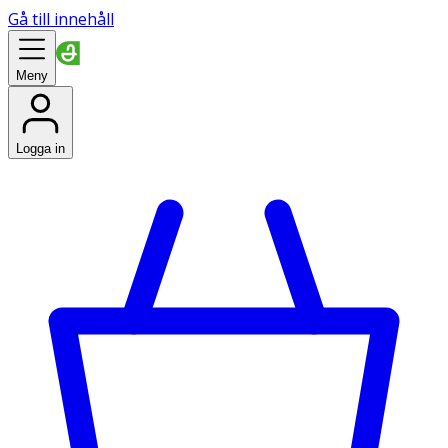
Gå till innehåll
Meny
Logga in