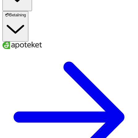
💳Betalning