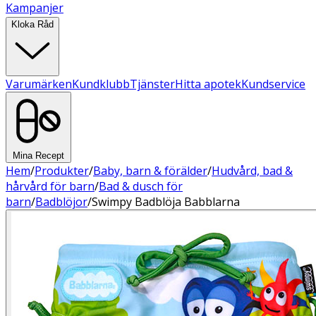
Kampanjer
Kloka Råd
Varumärken
Kundklubb
Tjänster
Hitta apotek
Kundservice
Mina Recept
Hem
/
Produkter
/
Baby, barn & förälder
/
Hudvård, bad &
hårvård för barn
/
Bad & dusch för
barn
/
Badblöjor
/
Swimpy Badblöja Babblarna