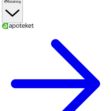
💳Betalning