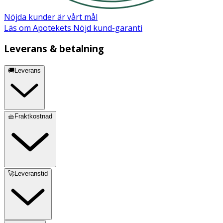
Nöjda kunder är vårt mål
Läs om Apotekets Nöjd kund-garanti
Leverans & betalning
🚚Leverans
🧺Fraktkostnad
🚀Leveranstid