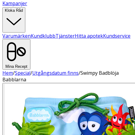
Kampanjer
Kloka Råd
Varumärken
Kundklubb
Tjänster
Hitta apotek
Kundservice
Mina Recept
Hem
/
Special
/
Utgångsdatum finns
/
Swimpy Badblöja
Babblarna