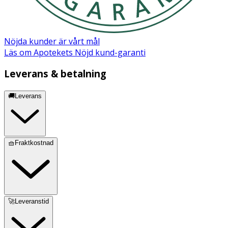
Nöjda kunder är vårt mål
Läs om Apotekets Nöjd kund-garanti
Leverans & betalning
🚚Leverans
🧺Fraktkostnad
🚀Leveranstid