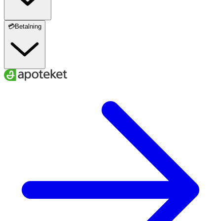
💳Betalning