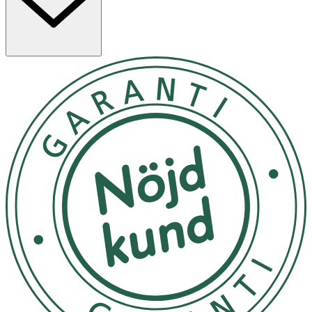
OK för gravida och ammande:
Ja