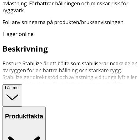
avlastning. Förbättrar hållningen och minskar risk för
ryggvärk.
Följ anvisningarna på produkten/bruksanvisningen
I lager online
Beskrivning
Posture Stabilize är ett bälte som stabiliserar nedre delen
av ryggen för en bättre hållning och starkare rygg.
Stabilize ger direkt stöd och avlastning vid tunga lyft eller
för att minska risken för trötthet i ryggen och dålig
Läs mer
hållning när man går och står mycket.
Posture Stabilize har justerbara band för att enkelt ställa
in önskat tryck och stöd samt en kudde för värme eller
Produktfakta
kyla att sätta i ryggslutet.
inga specifika