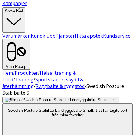
Kampanjer
Kloka Råd
Varumärken
Kundklubb
Tjänster
Hitta apotek
Kundservice
Mina Recept
Hem
/
Produkter
/
Hälsa, träning &
fritid
/
Träning
/
Sportskador, skydd &
återhämtning
/
Ryggbälte & ryggstöd
/
Swedish Posture
Stab bälte S
Swedish Posture Stabilize Ländryggsbälte Small, 1 st har tagits bort
från mina favoriter