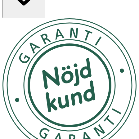
Egenskaper:
- Vattentätt – kan användas vid dusch och bad
- Transparent film som låter huden andas
- Skyddar mot smuts, bakterier och virus
- Högabsorberande kompress som inte fastnar i såret
- Mjukt och skonsamt material – lämpligt för känslig
hud
- Latexfritt och allergivänligt
Användningsområden
- Skärsår, skrapsår och mindre brännsår
- Postoperativa sår
- Måttligt vätskande sår
Användning
- Rengör såret och huden runt om där förbandet ska
appliceras.
- Låt huden torka helt.