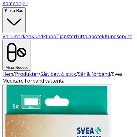
Kampanjer
Kloka Råd
Varumärken
Kundklubb
Tjänster
Hitta apotek
Kundservice
Mina Recept
Hem
/
Produkter
/
Sår, bett & stick
/
Sår & förband
/
Svea
Medicare Förband vattentä