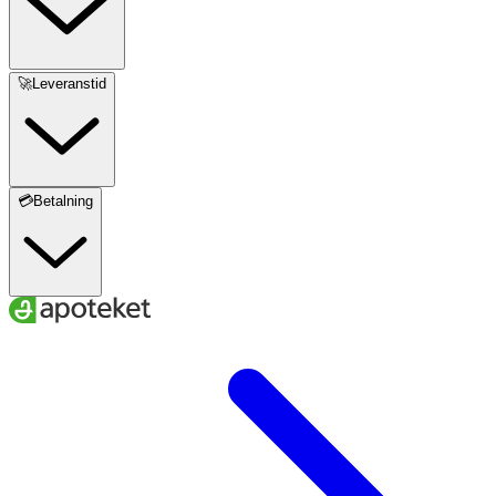
🚀Leveranstid
💳Betalning