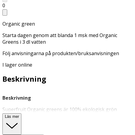
0
Organic green
Starta dagen genom att blanda 1 msk med Organic
Greens i 3 dl vatten
Följ anvisningarna på produkten/bruksanvisningen
I lager online
Beskrivning
Beskrivning
Superfruit Organic greens är 100% ekologisk grön
pulverblandning av vetegräs, korngräs, spirulina,
Läs mer
moringa, spenat, nässla och chlorella. Produkten är helt
naturlig och smak kommer bara från de olika