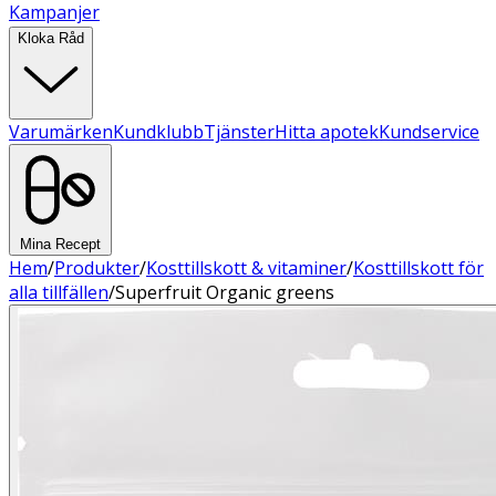
Kampanjer
Kloka Råd
Varumärken
Kundklubb
Tjänster
Hitta apotek
Kundservice
Mina Recept
Hem
/
Produkter
/
Kosttillskott & vitaminer
/
Kosttillskott för
alla tillfällen
/
Superfruit Organic greens