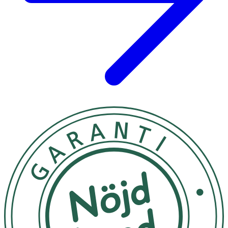
Järn
59 mg
421
Kalium
2530 mg
127
*Dagligt referensintag, ** DRI ej fastställd
Innehåll
100% ekologisk: vetegräs, korngräs, spirulina, moringa,
spenat, nässla, chlorella.
Märkning: EU-ekologiskt