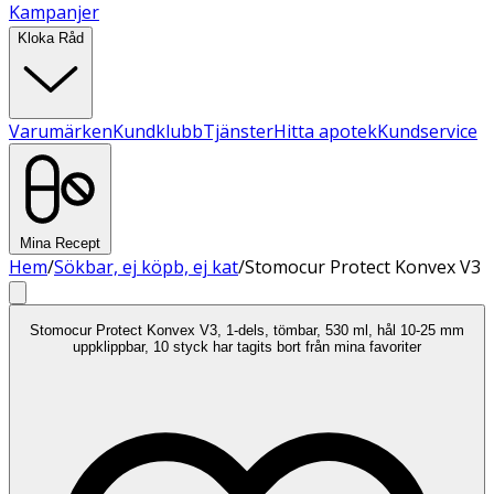
Kampanjer
Kloka Råd
Varumärken
Kundklubb
Tjänster
Hitta apotek
Kundservice
Mina Recept
Hem
/
Sökbar, ej köpb, ej kat
/
Stomocur Protect Konvex V3
Stomocur Protect Konvex V3, 1-dels, tömbar, 530 ml, hål 10-25 mm
uppklippbar, 10 styck har tagits bort från mina favoriter