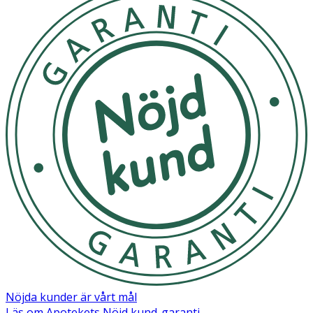
Nöjda kunder är vårt mål
Läs om Apotekets Nöjd kund-garanti