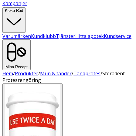
Kampanjer
Kloka Råd
Varumärken
Kundklubb
Tjänster
Hitta apotek
Kundservice
Mina Recept
Hem
/
Produkter
/
Mun & tänder
/
Tandprotes
/
Steradent
Protesrengöring