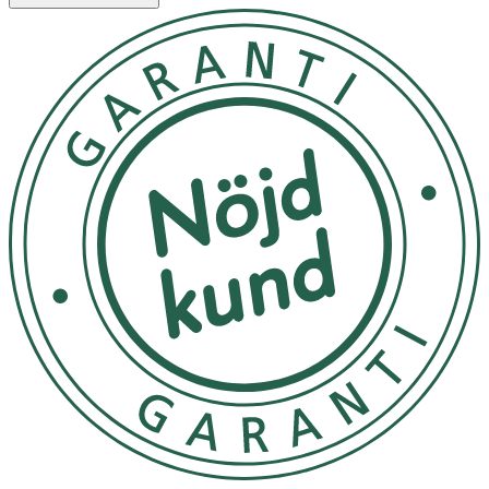
SKADAR TANDPROTESEN 4. Låt ligga i blöt 3 minuter. 3.
Borsta och skölj tandprotesen noga med kallt vatten
innan du använder den. 4. Häll ut lösningen när du är klar
och skölj glaset.
Hålls utom räckhåll för barn och äldre med vårdbehov.
Endast för blötläggning av tandproteser. Svälj inte
produkten. Skadligt vid förtäring. VID FÖRTÄRING: Ring
giftinformationscentralen eller kontakta läkare om du
inte mår bra. Vid behov av medicinsk rådgivning, ha
produktbehållaren eller etiketten till hands. Undvik
kontakt med ögonen. Orsakar allvarlig ögonirritation OM
DU FÅR PRODUKT I ÖGONEN: Skölj försiktigt med vatten
i flera minuter. (Ta ut eventuella kontaktlinser om det går
lätt. Fortsätt skölja. Om ögonirritationen kvarstår, sök
vård.) Orsakar hudirritation. Tvätta händerna noga efter
hantering. Förvaras svalt och torrt.
OK för gravida och ammande:
Ja