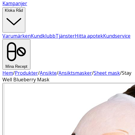
Kampanjer
Kloka Råd
Varumärken
Kundklubb
Tjänster
Hitta apotek
Kundservice
Mina Recept
Hem
/
Produkter
/
Ansikte
/
Ansiktsmasker
/
Sheet mask
/
Stay
Well Blueberry Mask