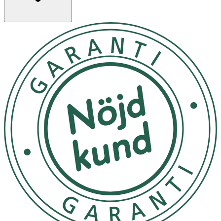
vecka.
- Undvik att förvara produkten i direkt solljus eller
hög/låg temperatur.
Innehåll
Aqua (Water), Glycerin, Methylpropanediol, Salvia
Officinalis (Sage) Leaf Extract, Lavandula Angustifolia
(Lavender) Flower Extract, Rosmarinus Officinalis
(Rosemary) Extract, Chamomilla Recutita (Matricaria)
Flower Extract, Cymbopogon Schoenanthus Extract,
Rubus Idaeus (Raspberry) Fruit Extract, Rubus Fruticosus
(Blackberry) Fruit Extract, Euterpe Oleracea Fruit Extract,
Vaccinium Myrtillus Fruit Extract, Vaccinium Macrocarpon
(Cranberry) Fruit Extract, Ribes Nigrum (Black Currant)
Fruit Extract, Vaccinium Angustifolium (Blueberry) Fruit
Extract, Panthenol, Allantoin, Betaine, Ascorbic Acid,
Sodium Citrate, Hydroxyethylcellulose, Polyglyceryl-4
Caprate, Disodium EDTA, Hydroxyacetophenone, 1,2-
Hexanediol, Parfum.