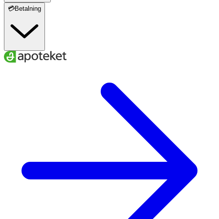
💳Betalning