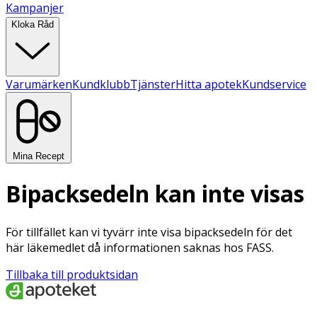
Kampanjer
Kloka Råd
Varumärken
Kundklubb
Tjänster
Hitta apotek
Kundservice
Mina Recept
Bipacksedeln kan inte visas
För tillfället kan vi tyvärr inte visa bipacksedeln för det
här läkemedlet då informationen saknas hos FASS.
Tillbaka till produktsidan