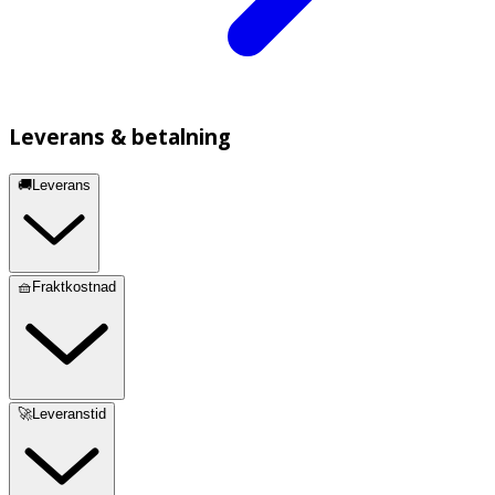
Leverans & betalning
🚚Leverans
🧺Fraktkostnad
🚀Leveranstid