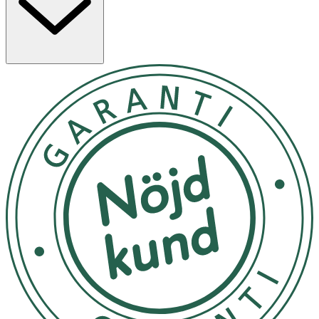
Efter toner, applicera 2-3 pumpar av serumet i ansiktet
och massera försiktigt.
Förvara på en något sval plats, borta från direkt solljus.
OK för gravida och ammande:
Ja
Ingredienser:
Water(Aqua), Butylene Glycol, Glycerin, Dipropylene
Glycol, Betaine, Phenoxyethanol, PEG-60 Hydrogenated
Castor Oil, Carbomer, Aminomethyl Propanol, 1,2-
Hexanediol, Hydrolyzed Collagen, Niacinamide, PEG-90M,
Panthenol, Allantoin, Aloe Barbadensis Leaf Extract,
Camellia Sinensis Leaf Extract, Scutellaria Baicalensis
Root Extract, Hordeum Vulgare Leaf Extract, Calendula
Officinalis Extract, Sophora Angustifolia Root Extract,
Paeonia Lactiflora Extract, Xanthan Gum, Disodium EDTA,
Dipotassium Glycyrrhizate, Acetyl Hexapeptide-8, Sodium
Hyaluronate, Snail Secretion Filtrate, Propylene Glycol,