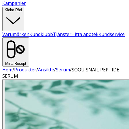
Kampanjer
Kloka Råd
Varumärken
Kundklubb
Tjänster
Hitta apotek
Kundservice
Mina Recept
Hem
/
Produkter
/
Ansikte
/
Serum
/
SOQU SNAIL PEPTIDE
SERUM