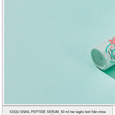
SOQU SNAIL PEPTIDE SERUM, 50 ml har tagits bort från mina