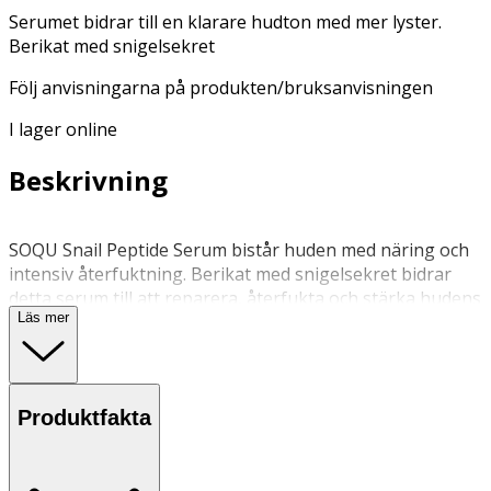
Serumet bidrar till en klarare hudton med mer lyster.
Berikat med snigelsekret
Följ anvisningarna på produkten/bruksanvisningen
I lager online
Beskrivning
SOQU Snail Peptide Serum bistår huden med näring och
intensiv återfuktning. Berikat med snigelsekret bidrar
detta serum till att reparera, återfukta och stärka hudens
Läs mer
barriär. Snigelsekretet verkar djupt ned i huden för att
förbättra hudens struktur och elasticitet. Förstärkt med
peptider, som stimulerar hudens naturliga
förnyelseprocess, hjälper SOQU Peptide Serum även till
Produktfakta
att reducera synligheten av fina linjer och ojämnheter.
Tillsammans arbetar dessa ingredienser för att ge huden
en klarare hudton med ökad lyster.