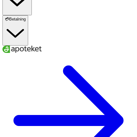
💳Betalning