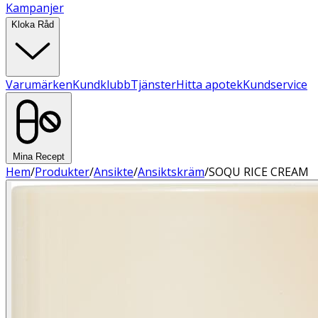
Kampanjer
Kloka Råd
Varumärken
Kundklubb
Tjänster
Hitta apotek
Kundservice
Mina Recept
Hem
/
Produkter
/
Ansikte
/
Ansiktskräm
/
SOQU RICE CREAM