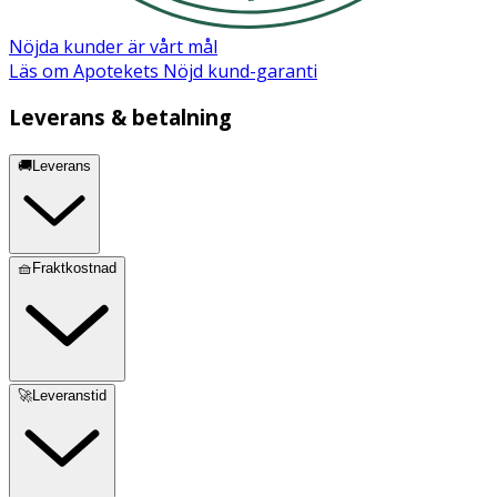
Nöjda kunder är vårt mål
Läs om Apotekets Nöjd kund-garanti
Leverans & betalning
🚚Leverans
🧺Fraktkostnad
🚀Leveranstid