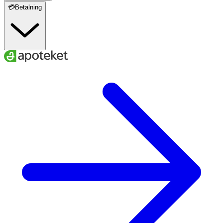
💳Betalning