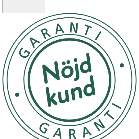
Förvara på en något sval plats, borta från direkt solljus.
OK för gravida och ammande:
Ja
Ingredienser:
Water, Glycerin, Butylene Glycol, Caprylic/Capric
Triglyceride, Isopropyl Myristate, Niacinamide, Glycereth-
26, Cetyl Alcohol, Butyrospermum Parkii (Shea) Butter,
Stearyl Alcohol, Polyglyceryl-3 Distearate, Synthetic
Beeswax, Glyceryl Stearate, 1,2-Hexanediol, Carbomer,
Tromethamine, Xanthan Gum, Sodium Hyaluronate,
Glyceryl Stearate Citrate, Myristyl Alcohol, Caprylyl Glycol,
Oryza Sativa (Rice) Extract, Oryza Sativa (Rice) Bran
Extract, Lauryl Alcohol, Disodium EDTA, Fragrance