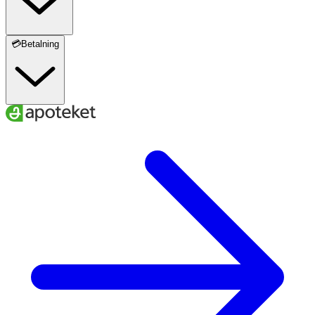
💳Betalning