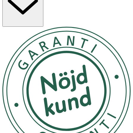
Utsätt ej för direkt solljus eller kemikalier.
Utsätt ej för direkt solljus
OK för gravida och ammande:
Ja