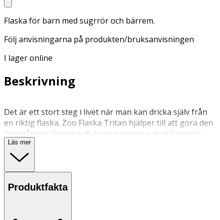
Flaska för barn med sugrrör och bärrem.
Följ anvisningarna på produkten/bruksanvisningen
I lager online
Beskrivning
Det är ett stort steg i livet när man kan dricka själv från
en riktig flaska. Zoo Flaska Tritan hjälper till att göra den
övergången lättare och är en praktisk och miljövänlig
Läs mer
lösning för små äventyrare på språng. När man stänger
locket viks sugröret ned för att försluta flaskan och hålla
sugröret rent. Bärremmen gör det lätt att ta med flaskan
överallt. Flaskans behållare är tillverkad av 50%
Produktfakta
återvunnet material som bidrar till att minska
plastavfallet.