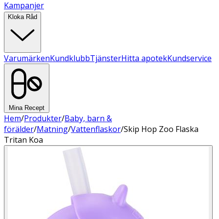
Kampanjer
Kloka Råd
Varumärken
Kundklubb
Tjänster
Hitta apotek
Kundservice
Mina Recept
Hem
/
Produkter
/
Baby, barn &
förälder
/
Matning
/
Vattenflaskor
/
Skip Hop Zoo Flaska
Tritan Koa