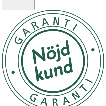
Förvara rent och torrt
Utsätt ej för direkt solljus
OK för gravida och ammande:
Ja