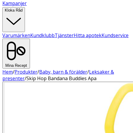
Kampanjer
Kloka Råd
Varumärken
Kundklubb
Tjänster
Hitta apotek
Kundservice
Mina Recept
Hem
/
Produkter
/
Baby, barn & förälder
/
Leksaker &
presenter
/
Skip Hop Bandana Buddies Apa