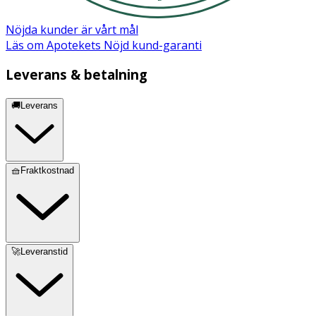
Nöjda kunder är vårt mål
Läs om Apotekets Nöjd kund-garanti
Leverans & betalning
🚚Leverans
🧺Fraktkostnad
🚀Leveranstid