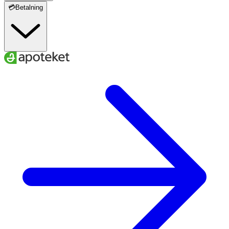
💳Betalning