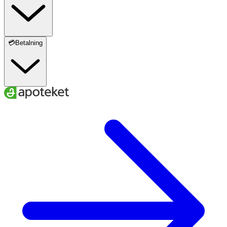
💳Betalning