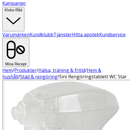
Kampanjer
Kloka Råd
Varumärken
Kundklubb
Tjänster
Hitta apotek
Kundservice
Mina Recept
Hem
/
Produkter
/
Hälsa, träning & fritid
/
Hem &
hushåll
/
Städ & rengöring
/
Sini Rengöringstablett WC Star