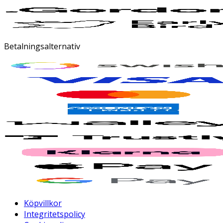
Betalningsalternativ
Köpvillkor
Integritetspolicy