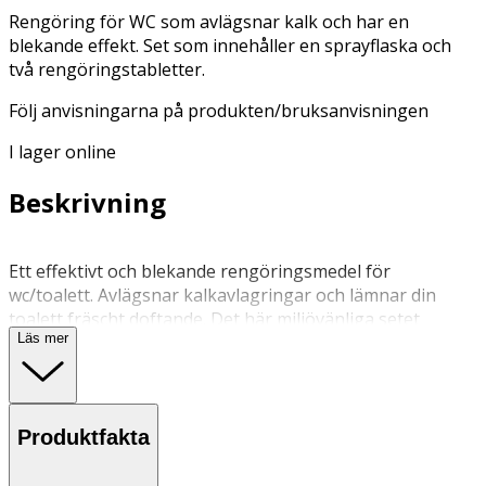
Rengöring för WC som avlägsnar kalk och har en
blekande effekt. Set som innehåller en sprayflaska och
två rengöringstabletter.
Följ anvisningarna på produkten/bruksanvisningen
I lager online
Beskrivning
Ett effektivt och blekande rengöringsmedel för
wc/toalett. Avlägsnar kalkavlagringar och lämnar din
toalett fräscht doftande. Det här miljövänliga setet
Läs mer
innehåller: 1 x återanvändbar, stilren sprayflaska 2 x
rengöringstabletter Wc/toalett med en doft av
eukalyptus.
Produktfakta
Spraya ytan på 20?30 cm avstånd. Låt verka någon minut.
Torka med torr eller fuktig trasa eller tvätta med