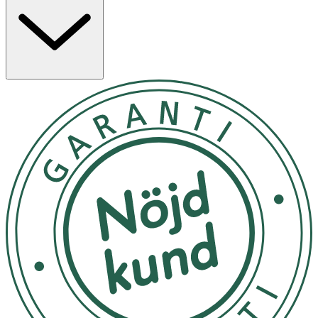
borste/svamp. Skölj. Vrid munstycket till STOP-läge när
du är klar.
Förvaras oåtkomligt för barn
OK för gravida och ammande:
Ja
Ingredienser:
Anjoniska tensider 15-30% och syrebaserade blekmedel
15-30 %. Innehåller doftämnen och sodium benzoate.
Märkning
Svanen