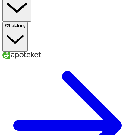
💳Betalning