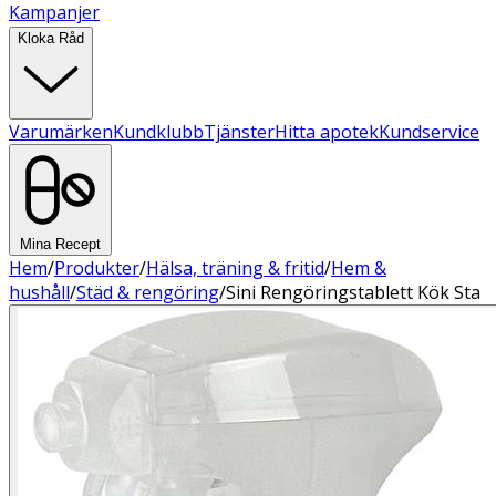
Kampanjer
Kloka Råd
Varumärken
Kundklubb
Tjänster
Hitta apotek
Kundservice
Mina Recept
Hem
/
Produkter
/
Hälsa, träning & fritid
/
Hem &
hushåll
/
Städ & rengöring
/
Sini Rengöringstablett Kök Sta