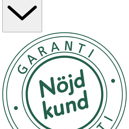
borste/svamp. Skölj. Vrid munstycket till STOP-läge när
du är klar.
Förvaras oåtkomligt för barn
OK för gravida och ammande:
Ja
Ingredienser:
Anjoniska tensider 15-30 %. Innehåller parfym och
sodium benzoate.
Märkning
Svanen