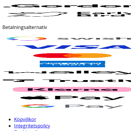
Betalningsalternativ
Köpvillkor
Integritetspolicy