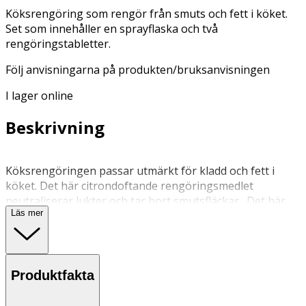
Köksrengöring som rengör från smuts och fett i köket.
Set som innehåller en sprayflaska och två
rengöringstabletter.
Följ anvisningarna på produkten/bruksanvisningen
I lager online
Beskrivning
Köksrengöringen passar utmärkt för kladd och fett i
köket. Det här citrondoftande rengöringsmedlet
neutraliserar lukter och tar bort smutsfläckar. Det här
Läs mer
miljövänliga setet innehåller: 1 x återanvändbar, stilren
sprayflaska 2 x rengöringstabletter för köket med en
doft av citron.
Produktfakta
Spraya ytan på 20?30 cm avstånd. Låt verka någon minut.
Torka med torr eller fuktig trasa eller tvätta med