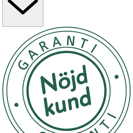
du är klar.
Förvaras oåtkomligt för barn
OK för gravida och ammande:
Ja
Ingredienser:
Anjoniska tensider 15-30 %. Innehåller parfym och
sodium benzoate.
Märkning
Svanen