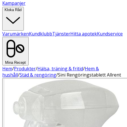
Kampanjer
Kloka Råd
Varumärken
Kundklubb
Tjänster
Hitta apotek
Kundservice
Mina Recept
Hem
/
Produkter
/
Hälsa, träning & fritid
/
Hem &
hushåll
/
Städ & rengöring
/
Sini Rengöringstablett Allrent