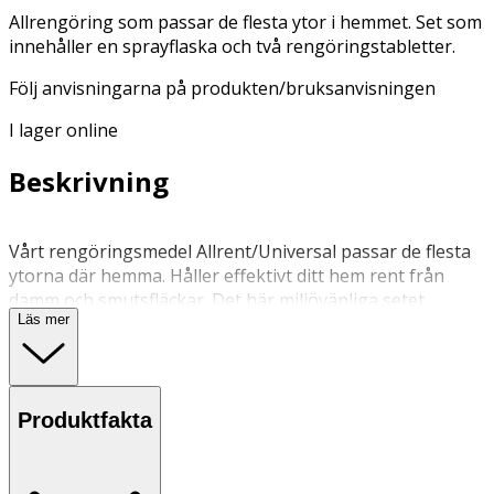
Allrengöring som passar de flesta ytor i hemmet. Set som
innehåller en sprayflaska och två rengöringstabletter.
Följ anvisningarna på produkten/bruksanvisningen
I lager online
Beskrivning
Vårt rengöringsmedel Allrent/Universal passar de flesta
ytorna där hemma. Håller effektivt ditt hem rent från
damm och smutsfläckar. Det här miljövänliga setet
Läs mer
innehåller: 1 x återanvändbar, stilren sprayflaska 2 x
rengöringstabletter Allrent/Universal med en doft av
grapefrukt.
Produktfakta
Spraya ytan på 20?30 cm avstånd. Låt verka någon minut.
Torka med torr eller fuktig trasa eller tvätta med
borste/svamp. Skölj. Vrid munstycket till STOP-läge när