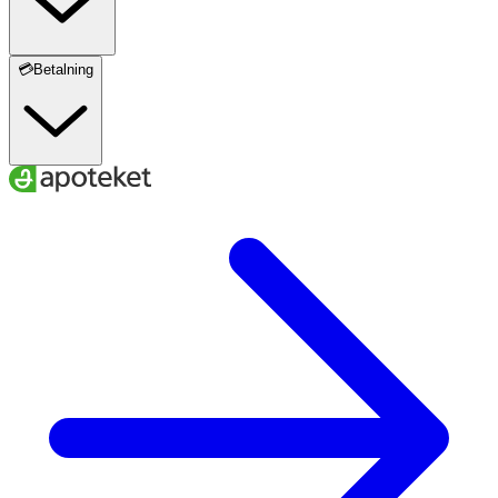
💳Betalning