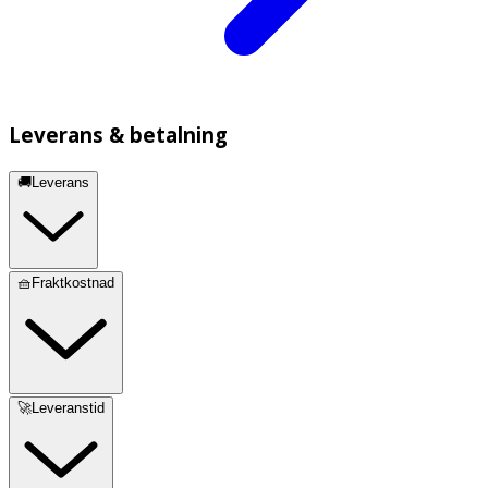
Leverans & betalning
🚚Leverans
🧺Fraktkostnad
🚀Leveranstid