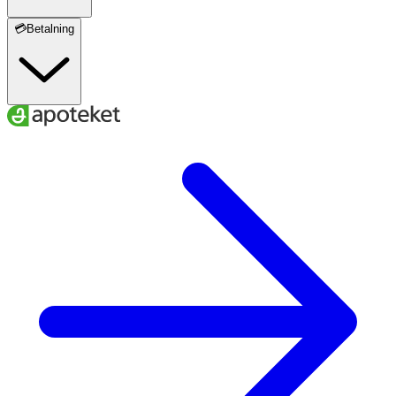
💳Betalning