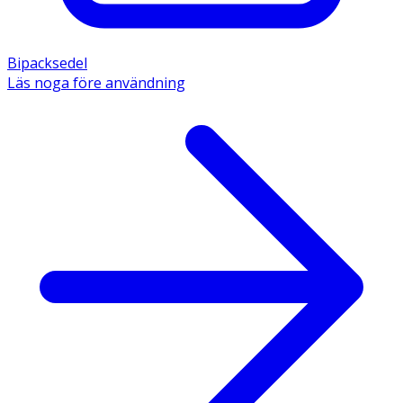
Bipacksedel
Läs noga före användning