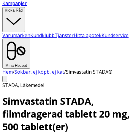
Kampanjer
Kloka Råd
Varumärken
Kundklubb
Tjänster
Hitta apotek
Kundservice
Mina Recept
Hem
/
Sökbar, ej köpb, ej kat
/
Simvastatin STADA®
STADA
,
Läkemedel
Simvastatin STADA,
filmdragerad tablett 20 mg,
500 tablett(er)