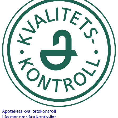
Apotekets kvalitetskontroll
Läs mer om våra kontroller