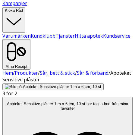
Kampanjer
Kloka Råd
Varumärken
Kundklubb
Tjänster
Hitta apotek
Kundservice
Mina Recept
Hem
/
Produkter
/
Sår, bett & stick
/
Sår & förband
/
Apoteket
Sensitive plåster
3 för 2
Apoteket Sensitive plåster 1 m x 6 cm, 10 st har tagits bort från mina
favoriter