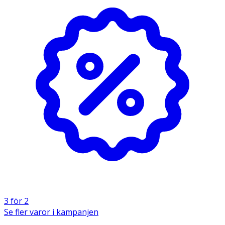
· Mått: 10 ark à 10 × 6 cm (totalt 1 m × 6 cm)
Användning
· Rengör såret vid behov och torka huden helt torr.
· Klipp till önskad storlek och applicera.
· Byt plåster när det blivit blött eller smutsigt.
· Följ alltid anvisningarna på förpackningen. Vid
allvarlig incident kontakta tillverkaren eller behörig
myndighet.
Förvaring
Förvaras torrt i rumstemperatur
3 för 2
Se fler varor i kampanjen