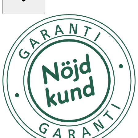
vätskeersättning. Vispa ner 1 påse i 2,5 dl kallt vatten.
Koka vattnet om du är osäker på kvalitén eller använd
köpt vatten på flaska.
-Servera kall men inte iskall.
- Överskrid inte rekommenderad dos.
- Kosttillskott bör inte användas som alternativ till en
varierad kost.
- -Förvara i kylskåp efter tillredning och använd inom 6
timmar. Kan efter tillredning även förvaras i
rumstemperatur i 3 timmar.
Innehåll
Glukos, natriumcitrat, kaliumklorid, natriumklorid,
Lactobacillus reuteri DSM 17938, aspartam, apelsinarom,
zinksulfat.