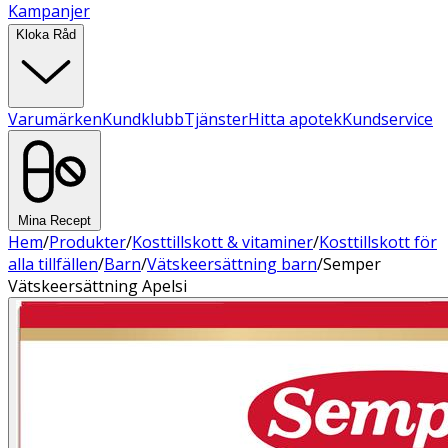
Kampanjer
Kloka Råd
Varumärken
Kundklubb
Tjänster
Hitta apotek
Kundservice
Mina Recept
Hem
/
Produkter
/
Kosttillskott & vitaminer
/
Kosttillskott för
alla tillfällen
/
Barn
/
Vätskeersättning barn
/
Semper
Vätskeersättning Apelsi