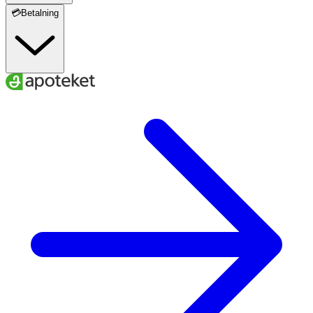
💳Betalning