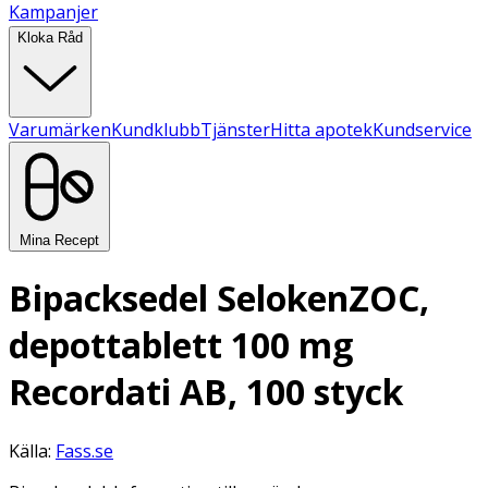
Kampanjer
Kloka Råd
Varumärken
Kundklubb
Tjänster
Hitta apotek
Kundservice
Mina Recept
Bipacksedel SelokenZOC,
depottablett 100 mg
Recordati AB, 100 styck
Källa:
Fass.se