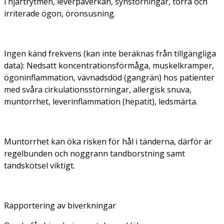
i hjärtrytmen, leverpåverkan, synstörningar, torra och
irriterade ögon, öronsusning.
Ingen känd frekvens (kan inte beräknas från tillgängliga
data):
Nedsatt koncentrationsförmåga, muskelkramper,
ögoninflammation, vävnadsdöd (gangrän) hos patienter
med svåra cirkulationsstörningar, allergisk snuva,
muntorrhet, leverinflammation (hepatit), ledsmärta.
Muntorrhet kan öka risken för hål i tänderna, därför är
regelbunden och noggrann tandborstning samt
tandskötsel viktigt.
Rapportering av biverkningar