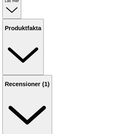
Dr. Scholl’s Freeze Away Max™ är ett medicintekniskt
Läs mer
hjälpmedel för borttagning av vanliga vårtor på händer
samt
fotvårtor
. Produkten använder en precisionsspray
med kylgas som fryser ner vårtan till dess kärna.
Behandlingen genomförs i hemmet och kräver ingen
Produktfakta
förberedelse.
Den behandlade huden förväntas falla av inom cirka 10–
14 dagar. Under denna tid bildas ny hud under det
behandlade området. Innehållet i förpackningen räcker
till minst 10 behandlingar.
Egenskaper
Recensioner (
1
)
- För borttagning av vårtor på händer och fötter
- Fryser ner vårtan med precisionsapplicering
- Direktkontakt med huden via munstycke
- Kan användas på vuxna och barn över 4 år
- Innehåller tillräckligt för minst 10 behandlingar