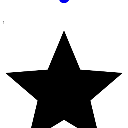
eller öppen låga.
Får inte punkteras eller brännas, inte ens efter
användning.
1
Förvaring
Förvaras i rumstemperatur, utom räckhåll för barn.
Skyddas från solljus och temperaturer över 50 °C. Får ej
förvaras nära antändningskällor.