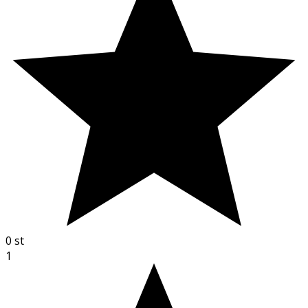
0
st
1