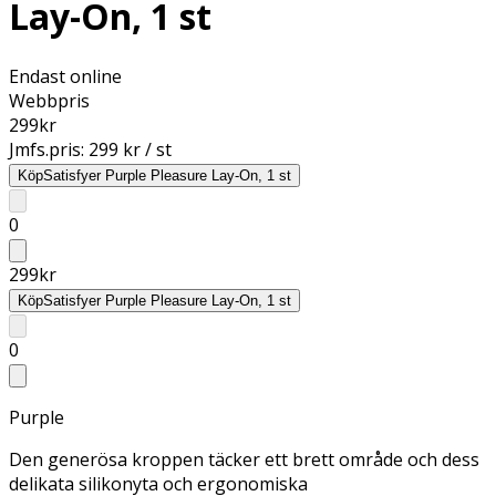
Lay-On, 1 st
Endast online
Webbpris
299
kr
Jmfs.pris:
299 kr / st
Köp
Satisfyer Purple Pleasure Lay-On, 1 st
0
299
kr
Köp
Satisfyer Purple Pleasure Lay-On, 1 st
0
Purple
Den generösa kroppen täcker ett brett område och dess
delikata silikonyta och ergonomiska