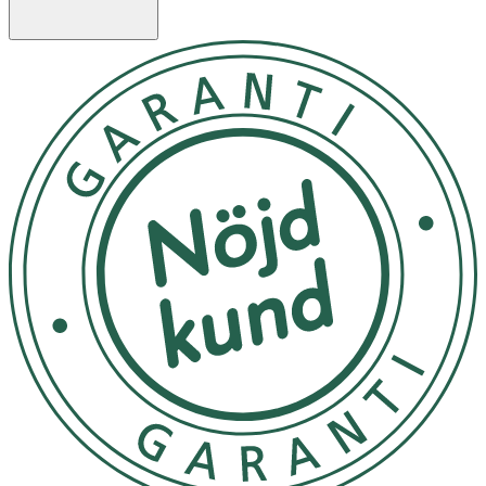
Användning
- Använd tillsammans med ett vattenbaserat glidmedel
för en ännu skönare upplevelse. För att bevara den
silkeslena silikonytan ska du undvika att använda
silikonbaserade glidmedel.
- På grund av sin vattentäta efterbehandling (IPX7)
kommer produkten att hålla sig hygienisk och lätt att
hålla ren.
- Efter användning, skölj med ljummet vatten och rengör
med mild tvål och vatten. Skaka av överflödigt vatten och
låt produkten lufttorka.
- Används vid behov.
- Utsätt ej för direkt solljus.