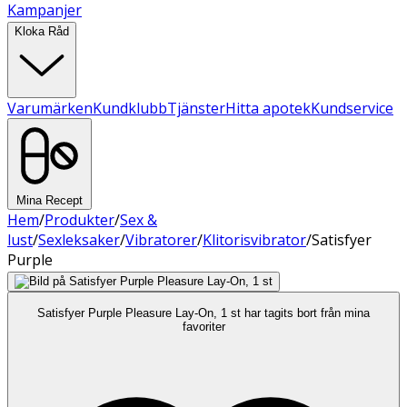
Kampanjer
Kloka Råd
Varumärken
Kundklubb
Tjänster
Hitta apotek
Kundservice
Mina Recept
Hem
/
Produkter
/
Sex &
lust
/
Sexleksaker
/
Vibratorer
/
Klitorisvibrator
/
Satisfyer
Purple
Satisfyer Purple Pleasure Lay-On, 1 st har tagits bort från mina
favoriter