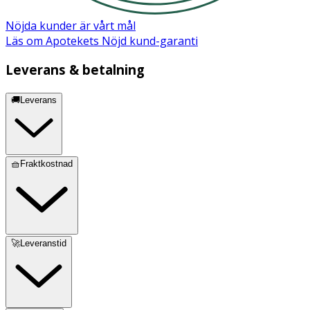
Nöjda kunder är vårt mål
Läs om Apotekets Nöjd kund-garanti
Leverans & betalning
🚚Leverans
🧺Fraktkostnad
🚀Leveranstid