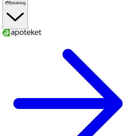
💳Betalning