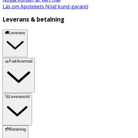
Läs om Apotekets Nöjd kund-garanti
Leverans & betalning
🚚Leverans
🧺Fraktkostnad
🚀Leveranstid
💳Betalning