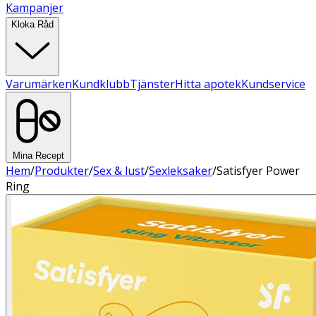
Kampanjer
Kloka Råd
Varumärken
Kundklubb
Tjänster
Hitta apotek
Kundservice
Mina Recept
Hem
/
Produkter
/
Sex & lust
/
Sexleksaker
/
Satisfyer Power
Ring