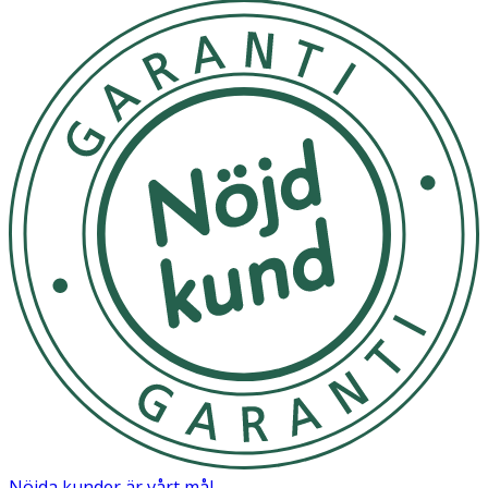
tillsammans med ett vattenbaserat glidmedel för en ännu
skönare upplevelse. För att bevara silikonets lena yta
undvik att använda silikonbaserade glidmedel. Rengöring:
E
Vid behov
Utsätt ej för direkt solljus
OK för gravida och ammande:
Ja
Nöjda kunder är vårt mål