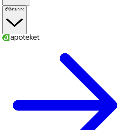
💳Betalning