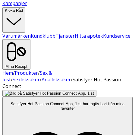
Kampanjer
Kloka Råd
Varumärken
Kundklubb
Tjänster
Hitta apotek
Kundservice
Mina Recept
Hem
/
Produkter
/
Sex &
lust
/
Sexleksaker
/
Analleksaker
/
Satisfyer Hot Passion
Connect
Satisfyer Hot Passion Connect App, 1 st har tagits bort från mina
favoriter