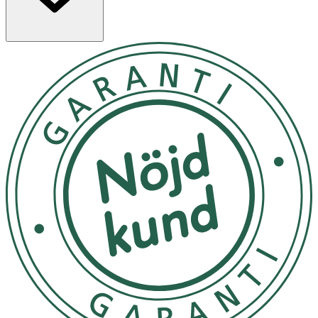
anpassningsbar upplevelse, vilket ger dig möjlighet att
styra vibratorns inställningar från din smartphone.
Uppvärmningsfunktionen värmer upp till 39°C och
simulerar kroppsvärme för en mer realistisk och
stimulerande upplevelse. Detta, i kombination med de 12
förinställda vibrationsprogrammen, ger en mängd olika
upplevelser att utforska och njuta av. Värmevibratorn är
unisex och kan användas av alla kön. Produkten har ett
(1) års garantitid.
• Färg: Svart • Vattentät: Ja (IPX7) • Batterityp:
Uppladdningsbart litiumjonbatteri • Storlek: Längd 180
mm, Bredd 53 mm, Höjd 46 mm • Vikt: 170 g • Unika
attribut: Prostata- och G-punktsstimulering, värmande
funktion upp till 39°C • Teknologiska egenskaper:
Kompatibel med Satisfyer Connect App, 12
vibrationsprogram.
Användning
- Noggrann rengöring och desinfektion är ett måste om
du vill använda vibratorn vaginalt efter anal användning.