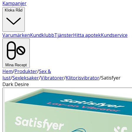
Kampanjer
Kloka Råd
Varumärken
Kundklubb
Tjänster
Hitta apotek
Kundservice
Mina Recept
Hem
/
Produkter
/
Sex &
lust
/
Sexleksaker
/
Vibratorer
/
Klitorisvibrator
/
Satisfyer
Dark Desire