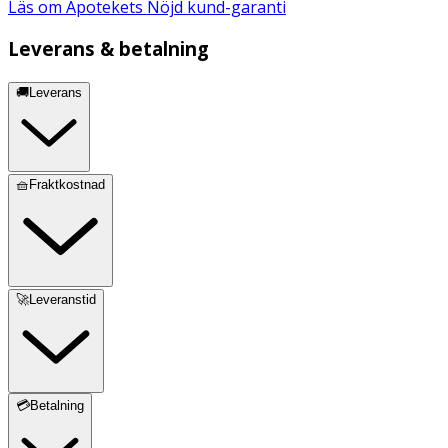
Läs om Apotekets Nöjd kund-garanti
Leverans & betalning
🚚Leverans
🧺Fraktkostnad
🚀Leveranstid
💳Betalning