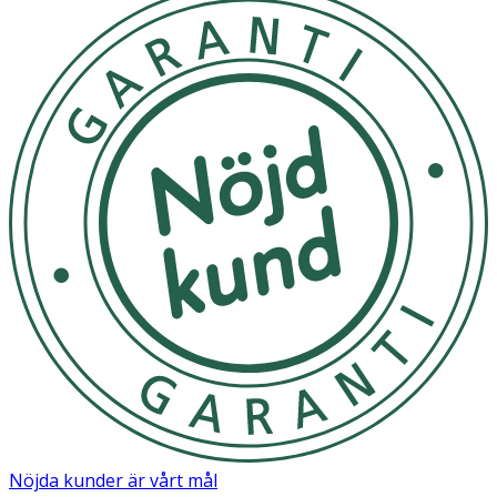
eller dusch.
- Använd Dark Desire tillsammans med ett vattenbaserat
glidmedel för en ännu skönare upplevelse.
- För att bevara den silkeslena silikonytan ska du undvika
att använda silikonbaserade glidmedel.
- Tack vare dess vattentäta efterbehandling (IPX7) är
produkten enkel att hålla ren.
- Används vid behov.
- Utsätt ej för direkt solljus.
Nöjda kunder är vårt mål