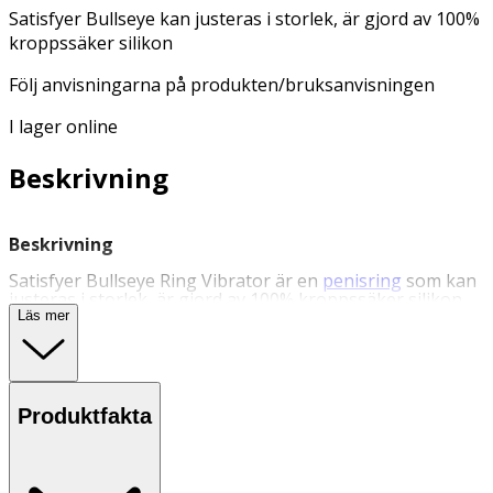
Satisfyer Bullseye kan justeras i storlek, är gjord av 100%
kroppssäker silikon
Följ anvisningarna på produkten/bruksanvisningen
I lager online
Beskrivning
Beskrivning
Satisfyer Bullseye Ring Vibrator är en
penisring
som kan
justeras i storlek, är gjord av 100% kroppssäker silikon
och gör kärleksakten precis så lång du vill, tack vare
Läs mer
blodstockningseffekten. De kraftfulla vibrationerna på
den avsmalnande klitorisstimulatorn kan också styras via
den kostnadsfria Satisfyer Connect-appen. En kraftfull
motor överför intensiva vibrationsrytmer till hela
vibratorn. Justera omkretsen lätt med reglaget.
Produktfakta
Tack vare blodstockningseffekten kan du inte bara
kontrollera din ejakulation bättre, du får också en
intensivare erektion. Dessutom kan både du och din