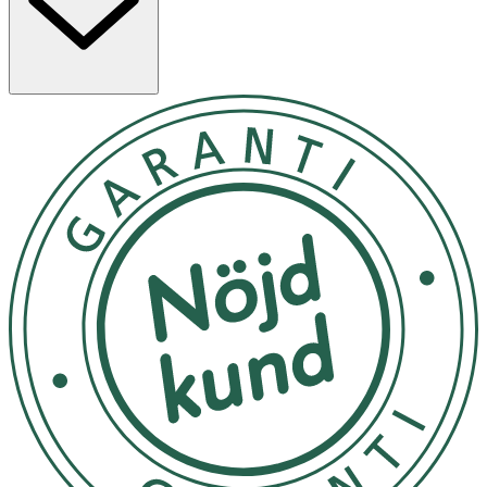
partner njuta av penisringens intensiva vibrationer. Du
styr enkelt de 12 förinställda programmen med en
knapptryckning. Eftersom Satisfyer Bullseye är appstyrd
kan du ansluta den till den kostnadsfria Satisfyer
Connect-appen och designa din egen njutning. Följ
anvisningarna på produkten/bruksanvisningen.
Användning
- Används vid behov.
- Utsätt ej för direkt solljus.