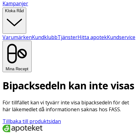
Kampanjer
Kloka Råd
Varumärken
Kundklubb
Tjänster
Hitta apotek
Kundservice
Mina Recept
Bipacksedeln kan inte visas
För tillfället kan vi tyvärr inte visa bipacksedeln för det
här läkemedlet då informationen saknas hos FASS.
Tillbaka till produktsidan