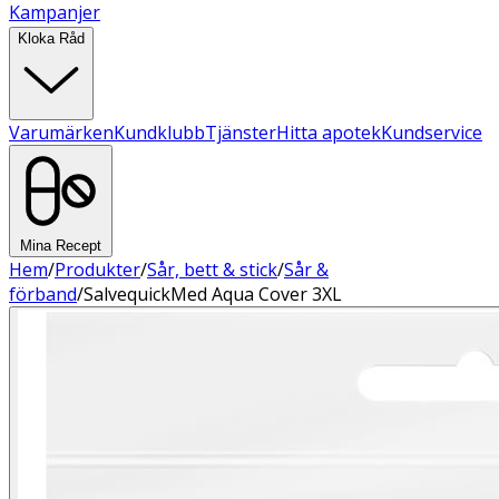
Kampanjer
Kloka Råd
Varumärken
Kundklubb
Tjänster
Hitta apotek
Kundservice
Mina Recept
Hem
/
Produkter
/
Sår, bett & stick
/
Sår &
förband
/
SalvequickMed Aqua Cover 3XL