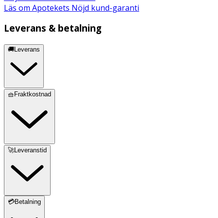
Läs om Apotekets Nöjd kund-garanti
Leverans & betalning
🚚Leverans
🧺Fraktkostnad
🚀Leveranstid
💳Betalning