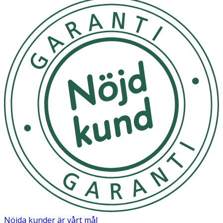
OK för gravida och ammande:
Ja
Marks
CONTAINS_LATEX
Nöjda kunder är vårt mål