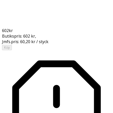
602
kr
Butikspris:
602 kr
,
Jmfs.pris:
60,20 kr / styck
Köp