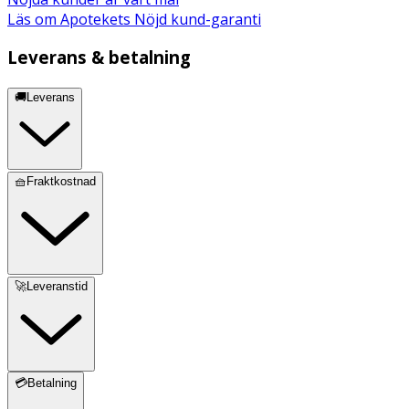
Läs om Apotekets Nöjd kund-garanti
Leverans & betalning
🚚Leverans
🧺Fraktkostnad
🚀Leveranstid
💳Betalning