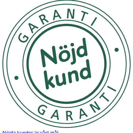
Nöjda kunder är vårt mål