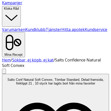
Kampanjer
Kloka Råd
Varumärken
Kundklubb
Tjänster
Hitta apotek
Kundservice
Mina Recept
Hem
/
Sökbar, ej köpb, ej kat
/
Salts Confidence Natural
Soft Convex
Salts Conf Natural Soft Convex, Tömbar Standard, Delad framsida,
förklippt 21 , 10 styck har tagits bort från mina favoriter