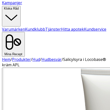
Kampanjer
Kloka Råd
Varumärken
Kundklubb
Tjänster
Hitta apotek
Kundservice
Mina Recept
Hem
/
Produkter
/
Hud
/
Hudbesvär
/
Salicylsyra i Locobase®
kräm APL