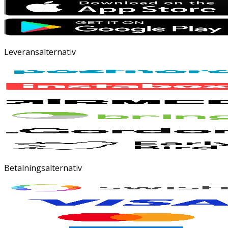
Leveransalternativ
Betalningsalternativ