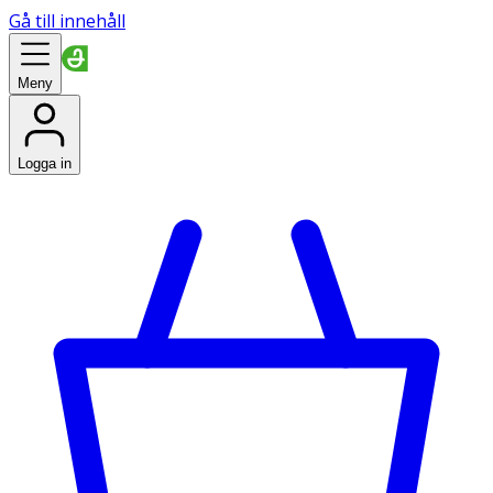
Gå till innehåll
Meny
Logga in