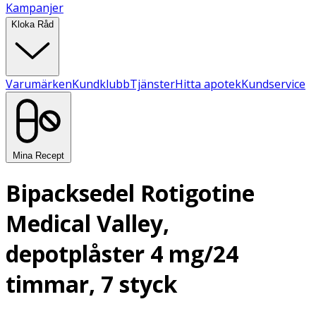
Kampanjer
Kloka Råd
Varumärken
Kundklubb
Tjänster
Hitta apotek
Kundservice
Mina Recept
Bipacksedel Rotigotine
Medical Valley,
depotplåster 4 mg/24
timmar, 7 styck