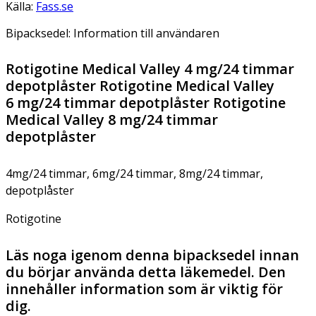
Källa:
Fass.se
Bipacksedel: Information till användaren
Rotigotine Medical Valley 4 mg/24 timmar
depotplåster Rotigotine Medical Valley
6 mg/24 timmar depotplåster Rotigotine
Medical Valley 8 mg/24 timmar
depotplåster
4mg/24 timmar, 6mg/24 timmar, 8mg/24 timmar,
depotplåster
Rotigotine
Läs noga igenom denna bipacksedel innan
du börjar använda detta läkemedel. Den
innehåller information som är viktig för
dig.