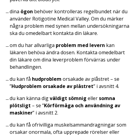
dina
ögon
behöver kontrolleras regelbundet när du
använder Rotigotine Medical Valley. Om du märker
några problem med synen mellan undersökningarna
ska du omedelbart kontakta din läkare.
om du har allvarliga
problem med levern
kan
läkaren behöva ändra dosen. Kontakta omedelbart
din läkare om dina leverproblem förvärras under
behandlingen.
du kan få
hudproblem
orsakade av plåstret – se
”
Hudproblem orsakade av plåstret
” i avsnitt 4.
du kan känna dig
väldigt sömnig
eller
somna
plötsligt
– se ”
Körförmåga och användning av
maskiner
” i avsnitt 2.
du kan få ofrivilliga muskelsammandragningar som
orsakar onormala, ofta upprepade rörelser eller