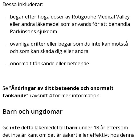
Dessa inkluderar:
begär efter höga doser av Rotigotine Medical Valley
eller andra läkemedel som används för att behandla
Parkinsons sjukdom
ovanliga drifter eller begär som du inte kan motstå
och som kan skada dig eller andra
onormalt tänkande eller beteende
Se ”
Ändringar av ditt beteende och onormalt
tänkande
” i avsnitt 4 för mer information.
Barn och ungdomar
Ge
inte
detta läkemedel till
barn
under 18 år eftersom
det inte är känt om det är säkert eller effektivt hos denna