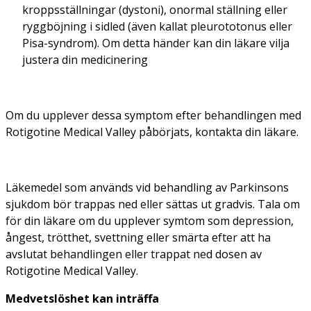
kroppsställningar (dystoni), onormal ställning eller
ryggböjning i sidled (även kallat pleurototonus eller
Pisa-syndrom). Om detta händer kan din läkare vilja
justera din medicinering
Om du upplever dessa symptom efter behandlingen med
Rotigotine Medical Valley påbörjats, kontakta din läkare.
Läkemedel som används vid behandling av Parkinsons
sjukdom bör trappas ned eller sättas ut gradvis. Tala om
för din läkare om du upplever symtom som depression,
ångest, trötthet, svettning eller smärta efter att ha
avslutat behandlingen eller trappat ned dosen av
Rotigotine Medical Valley.
Medvetslöshet kan inträffa