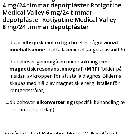
4 mg/24 timmar depotplåster Rotigotine
Medical Valley 6 mg/24 timmar
depotplåster Rotigotine Medical Valley
8 mg/24 timmar depotplåster
du är
allergisk
mot
rotigotin
eller något
annat
innehållsämne
i detta läkemedel (anges i avsnitt 6)
du behöver genomgå en undersökning med
magnetisk resonanstomografi (MRT)
(bilder på
insidan av kroppen för att ställa diagnos. Bilderna
skapas med hjälp av magnetisk energi istället för
röntgenstrålar)
du behöver
elkonvertering
(specifik behandling av
onormala hjärtslag).
Du måste ta bort Rotigotine Medical Valley-plåstret