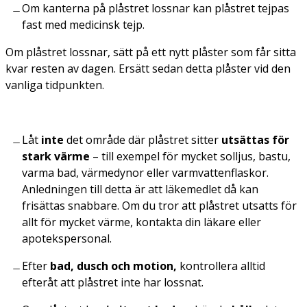
Om kanterna på plåstret lossnar kan plåstret tejpas
fast med medicinsk tejp.
Om plåstret lossnar, sätt på ett nytt plåster som får sitta
kvar resten av dagen. Ersätt sedan detta plåster vid den
vanliga tidpunkten.
Låt
inte
det område där plåstret sitter
utsättas för
stark värme
– till exempel för mycket solljus, bastu,
varma bad, värmedynor eller varmvattenflaskor.
Anledningen till detta är att läkemedlet då kan
frisättas snabbare. Om du tror att plåstret utsatts för
allt för mycket värme, kontakta din läkare eller
apotekspersonal.
Efter
bad, dusch och motion,
kontrollera alltid
efteråt att plåstret inte har lossnat.