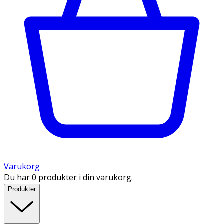
Varukorg
Du har 0 produkter i din varukorg.
Produkter