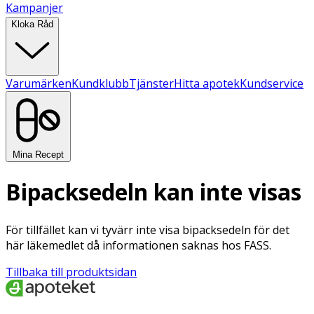
Kampanjer
Kloka Råd
Varumärken
Kundklubb
Tjänster
Hitta apotek
Kundservice
Mina Recept
Bipacksedeln kan inte visas
För tillfället kan vi tyvärr inte visa bipacksedeln för det
här läkemedlet då informationen saknas hos FASS.
Tillbaka till produktsidan