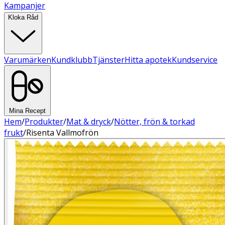
Kampanjer
Kloka Råd
Varumärken
Kundklubb
Tjänster
Hitta apotek
Kundservice
Mina Recept
Hem
/
Produkter
/
Mat & dryck
/
Nötter, frön & torkad
frukt
/
Risenta Vallmofrön