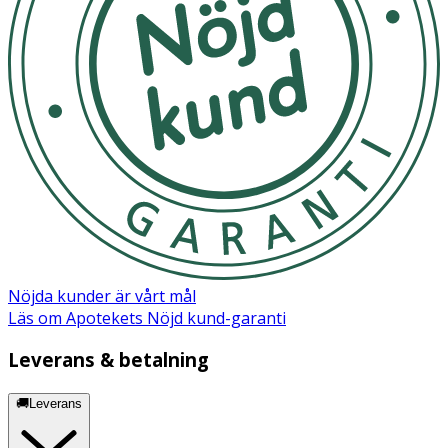
Förvaras torrt och svalt.
Näringsinnehåll
100 g
Energi kj/kcal
2147/520
Fett
42 g
- varav mättat fett
4,5 g
Kolhydrat
8,6 g
Nöjda kunder är vårt mål
Läs om Apotekets Nöjd kund-garanti
- varav sockerarter
3,0 g
Leverans & betalning
Fiber
20 g
🚚Leverans
Protein
18 g