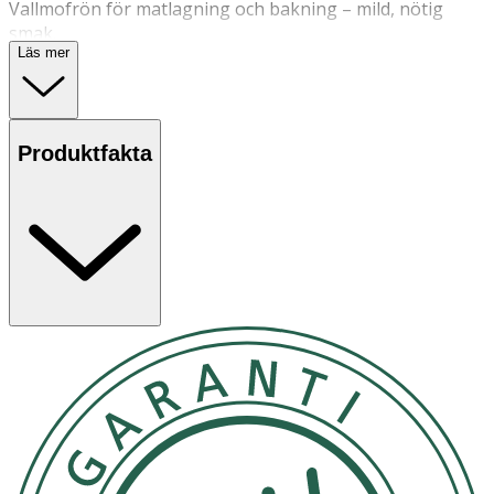
Vallmofrön för matlagning och bakning – mild, nötig
smak.
Läs mer
Små frön som ger fin textur och lätt nötig karaktär.
Passar som topping och i smetar och degar.
Egenskaper
Produktfakta
· Mild, nötig smak
· Ger krispig textur i mat och bak
· Lämpliga som topping eller i smet/deg
Användning
· Till maten: strö över sallader, bowls och varma rätter.
· Bakning: toppa bröd och bakverk eller blanda i
pannkaks- och våffelsmet.
Förvaring