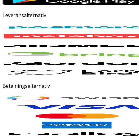
Leveransalternativ
Betalningsalternativ