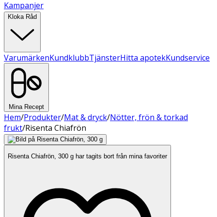
Kampanjer
Kloka Råd
Varumärken
Kundklubb
Tjänster
Hitta apotek
Kundservice
Mina Recept
Hem
/
Produkter
/
Mat & dryck
/
Nötter, frön & torkad
frukt
/
Risenta Chiafrön
Risenta Chiafrön, 300 g har tagits bort från mina favoriter