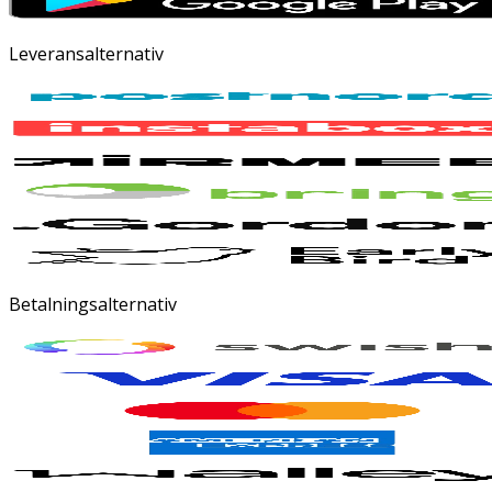
Leveransalternativ
Betalningsalternativ