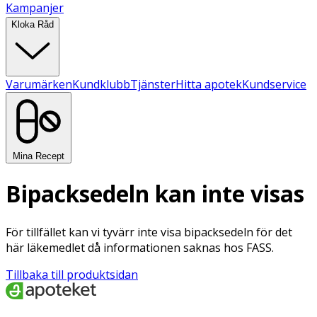
Kampanjer
Kloka Råd
Varumärken
Kundklubb
Tjänster
Hitta apotek
Kundservice
Mina Recept
Bipacksedeln kan inte visas
För tillfället kan vi tyvärr inte visa bipacksedeln för det
här läkemedlet då informationen saknas hos FASS.
Tillbaka till produktsidan